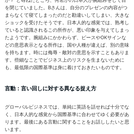
か？”と尋ねたところ、何名かの日本人が腕組みをして目
を閉じていました。Bさんは、自分のプレゼンの内容がつ
まらなくて寝てしまったのだと勘違いしてしまい、大きな
ショックを受けたそうです。日本人的な感覚では、熟考し
ていると認識されるこの所作が、悪い印象を与えてしまっ
たようです。腕組みにかかわらず、ピースやOKサインな
どの意思表示となる所作は、国や人種が違えば、別の意味
を持ちます。時には侮辱・敵対の意思を示すこともありま
す。些細なことでビジネス上のリスクを生まないために
も、最低限の国際基準は身に着けておきたいものです。
言動：言い回しに対する異なる捉え方
グローバルビジネスでは、単純に英語を話せれば十分でな
く、日本人的な感覚から国際基準に合わせてゆく必要があ
ります。最後にある言動に関することをお話ししたいと思
います。